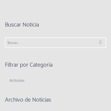
new
(Opens
(Opens
(Opens
(Opens
window)
in
in
in
in
new
new
new
new
window)
window)
window)
window)
Buscar Noticia
Filtrar por Categoría
Artículos
Archivo de Noticias