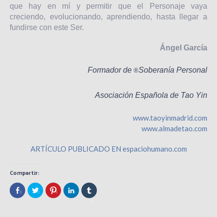
que hay en mí y permitir que el Personaje vaya
creciendo, evolucionando, aprendiendo, hasta llegar a
fundirse con este Ser.
Ángel García
Formador de
Soberanía Personal
®
Asociación Española de Tao Yin
www.taoyinmadrid.com
www.almadetao.com
ARTÍCULO PUBLICADO EN espaciohumano.com
Compartir:
Share
Click
Click
Click
Click
on
to
to
to
to
Facebook
share
share
share
share
(Opens
on
on
on
on
in
Twitter
Pinterest
LinkedIn
Tumblr