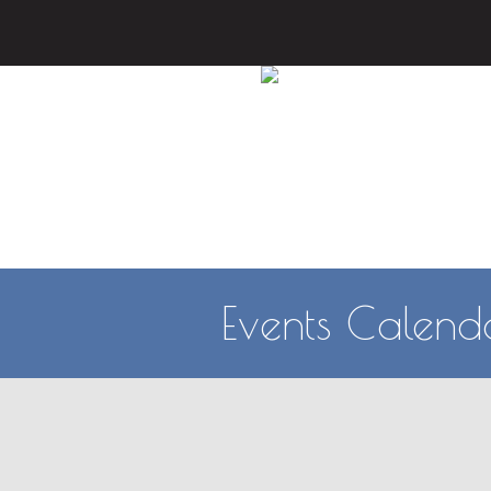
INICIO
SO
Events Calend