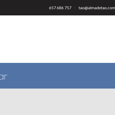
657 686 757
tao@almadetao.co
BRE MÍ
CURSOS & CLASES
TERAPIAS
RETIROS
AGEN
ar