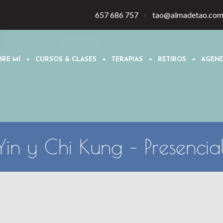
657 686 757
tao@almadetao.co
BRE MÍ
CURSOS & CLASES
TERAPIAS
RETIROS
AGEN
Yin y Chi Kung – Presenci