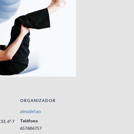
ORGANIZADOR
almadetao
Teléfono
 33, 6º-7
657686757