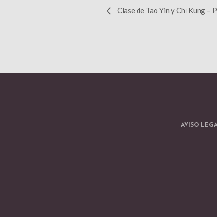
Clase de Tao Yin y Chi Kung – 
AVISO LEG