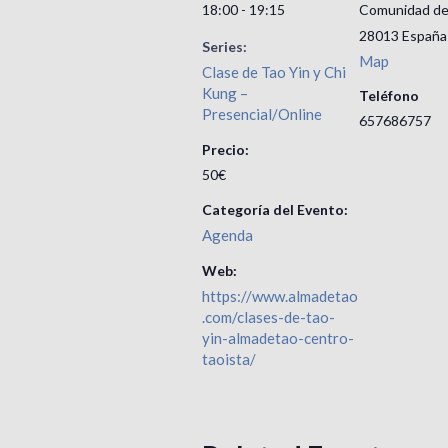
18:00 - 19:15
Comunidad de
28013
España
Series:
Map
Clase de Tao Yin y Chi
Kung –
Teléfono
Presencial/Online
657686757
Precio:
50€
Categoría del Evento:
Agenda
Web:
https://www.almadetao
.com/clases-de-tao-
yin-almadetao-centro-
taoista/