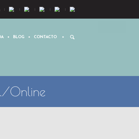
m
DA
BLOG
CONTACTO
al/Online