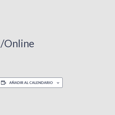
l/Online
AÑADIR AL CALENDARIO
k
re
blr
ens
w
dow)