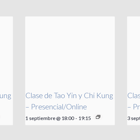
Kung
Clase de Tao Yin y Chi Kung
Cla
– Presencial/Online
– P
1 septiembre @ 18:00
-
19:15
3 sep